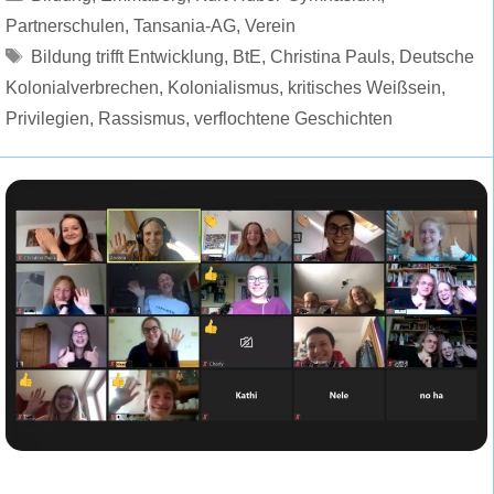
Partnerschulen
,
Tansania-AG
,
Verein
Schlagwörter
Bildung trifft Entwicklung
,
BtE
,
Christina Pauls
,
Deutsche
Kolonialverbrechen
,
Kolonialismus
,
kritisches Weißsein
,
Privilegien
,
Rassismus
,
verflochtene Geschichten