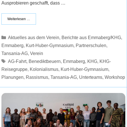
Ausprobieren geschafft, dass …
Weiterlesen …
Kategorien
Aktuelles aus dem Verein
,
Berichte aus Emmaberg/KHG
,
Emmaberg
,
Kurt-Huber-Gymnasium
,
Partnerschulen
,
Tansania-AG
,
Verein
Schlagwörter
AG-Fahrt
,
Benediktbeuern
,
Emmaberg
,
KHG
,
KHG-
Reisegruppe
,
Kolonialismus
,
Kurt-Huber-Gymnasium
,
Planungen
,
Rassismus
,
Tansania-AG
,
Unterteams
,
Workshop