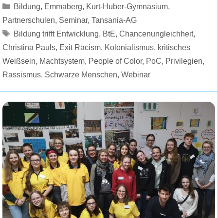
Kategorien
Bildung
,
Emmaberg
,
Kurt-Huber-Gymnasium
,
Partnerschulen
,
Seminar
,
Tansania-AG
Schlagwörter
Bildung trifft Entwicklung
,
BtE
,
Chancenungleichheit
,
Christina Pauls
,
Exit Racism
,
Kolonialismus
,
kritisches
Weißsein
,
Machtsystem
,
People of Color
,
PoC
,
Privilegien
,
Rassismus
,
Schwarze Menschen
,
Webinar