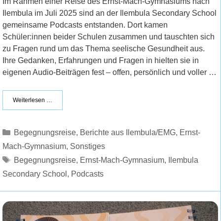
Im Rahmen einer Reise des Ernst-Mach-Gymnasiums nach
Ilembula im Juli 2025 sind an der Ilembula Secondary School
gemeinsame Podcasts entstanden. Dort kamen
Schüler:innen beider Schulen zusammen und tauschten sich
zu Fragen rund um das Thema seelische Gesundheit aus.
Ihre Gedanken, Erfahrungen und Fragen in hielten sie in
eigenen Audio-Beiträgen fest – offen, persönlich und voller …
Weiterlesen …
Kategorien
Begegnungsreise
,
Berichte aus Ilembula/EMG
,
Ernst-
Mach-Gymnasium
,
Sonstiges
Schlagwörter
Begegnungsreise
,
Ernst-Mach-Gymnasium
,
Ilembula
Secondary School
,
Podcasts