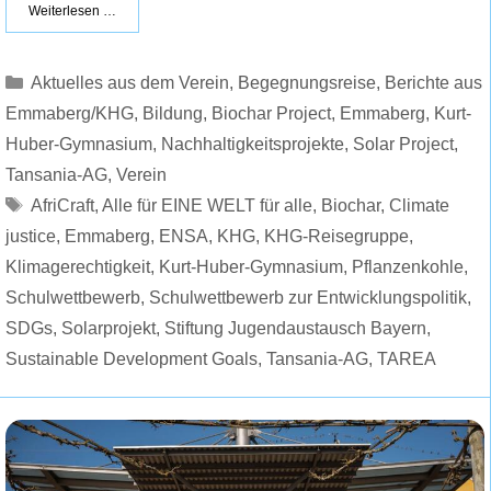
Weiterlesen …
Kategorien
Aktuelles aus dem Verein
,
Begegnungsreise
,
Berichte aus
Emmaberg/KHG
,
Bildung
,
Biochar Project
,
Emmaberg
,
Kurt-
Huber-Gymnasium
,
Nachhaltigkeitsprojekte
,
Solar Project
,
Tansania-AG
,
Verein
Schlagwörter
AfriCraft
,
Alle für EINE WELT für alle
,
Biochar
,
Climate
justice
,
Emmaberg
,
ENSA
,
KHG
,
KHG-Reisegruppe
,
Klimagerechtigkeit
,
Kurt-Huber-Gymnasium
,
Pflanzenkohle
,
Schulwettbewerb
,
Schulwettbewerb zur Entwicklungspolitik
,
SDGs
,
Solarprojekt
,
Stiftung Jugendaustausch Bayern
,
Sustainable Development Goals
,
Tansania-AG
,
TAREA