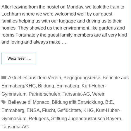
After leaving from the hostel on Monday, we took the train to
Lochham where we were welcomed well by our guest
families helping us with our luggage and driving us to their
homes. They showed us their environment like gardens and
rooms.Fortunately the guest family members are all very kind
and loving and always make …
Weiterlesen …
Kategorien
Aktuelles aus dem Verein
,
Begegnungsreise
,
Berichte aus
Emmaberg/KHG
,
Bildung
,
Emmaberg
,
Kurt-Huber-
Gymnasium
,
Partnerschulen
,
Tansania-AG
,
Verein
Schlagwörter
Bellevue di Monaco
,
Bildung trifft Entwicklung
,
BtE
,
Emmaberg
,
ENSA
,
Flucht
,
Geflüchtete
,
KHG
,
Kurt-Huber-
Gymnasium
,
Refugees
,
Stiftung Jugendaustausch Bayern
,
Tansania-AG