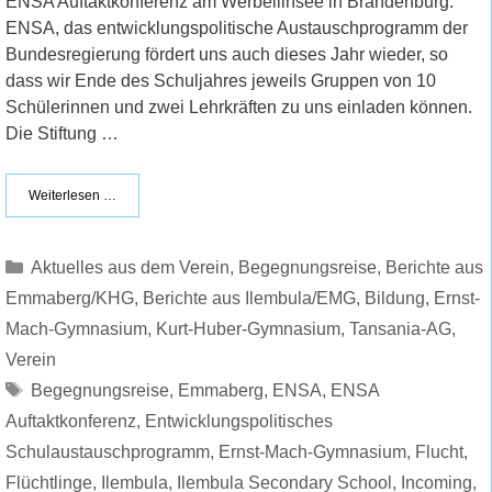
ENSA Auftaktkonferenz am Werbellinsee in Brandenburg.
ENSA, das entwicklungspolitische Austauschprogramm der
Bundesregierung fördert uns auch dieses Jahr wieder, so
dass wir Ende des Schuljahres jeweils Gruppen von 10
Schülerinnen und zwei Lehrkräften zu uns einladen können.
Die Stiftung …
Weiterlesen …
Kategorien
Aktuelles aus dem Verein
,
Begegnungsreise
,
Berichte aus
Emmaberg/KHG
,
Berichte aus Ilembula/EMG
,
Bildung
,
Ernst-
Mach-Gymnasium
,
Kurt-Huber-Gymnasium
,
Tansania-AG
,
Verein
Schlagwörter
Begegnungsreise
,
Emmaberg
,
ENSA
,
ENSA
Auftaktkonferenz
,
Entwicklungspolitisches
Schulaustauschprogramm
,
Ernst-Mach-Gymnasium
,
Flucht
,
Flüchtlinge
,
Ilembula
,
Ilembula Secondary School
,
Incoming
,