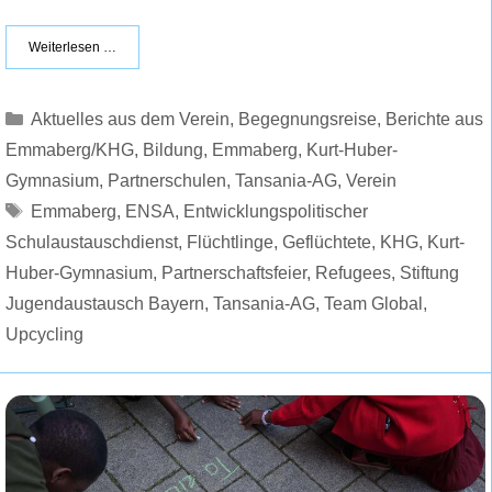
Weiterlesen …
Kategorien
Aktuelles aus dem Verein
,
Begegnungsreise
,
Berichte aus
Emmaberg/KHG
,
Bildung
,
Emmaberg
,
Kurt-Huber-
Gymnasium
,
Partnerschulen
,
Tansania-AG
,
Verein
Schlagwörter
Emmaberg
,
ENSA
,
Entwicklungspolitischer
Schulaustauschdienst
,
Flüchtlinge
,
Geflüchtete
,
KHG
,
Kurt-
Huber-Gymnasium
,
Partnerschaftsfeier
,
Refugees
,
Stiftung
Jugendaustausch Bayern
,
Tansania-AG
,
Team Global
,
Upcycling