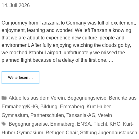
14. Juli 2026
Our journey from Tanzania to Germany was full of excitement,
enjoyment, learning and wonder! We left Tanzania knowing
that we are about to experience new culture, people and
environment. After fully enjoying watching the clouds go by,
we reached Istanbul airport, unfortunately we missed the
planned flight because of a delay of the first one, …
Weiterlesen …
Kategorien
Aktuelles aus dem Verein
,
Begegnungsreise
,
Berichte aus
Emmaberg/KHG
,
Bildung
,
Emmaberg
,
Kurt-Huber-
Gymnasium
,
Partnerschulen
,
Tansania-AG
,
Verein
Schlagwörter
Begegnungsreise
,
Emmaberg
,
ENSA
,
Flucht
,
KHG
,
Kurt-
Huber-Gymnasium
,
Refugee Chair
,
Stiftung Jugendaustausch