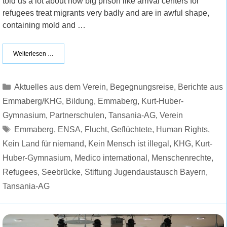
told us a lot about how big prison like arrival centers for
refugees treat migrants very badly and are in awful shape,
containing mold and …
Weiterlesen …
Kategorien
Aktuelles aus dem Verein
,
Begegnungsreise
,
Berichte aus
Emmaberg/KHG
,
Bildung
,
Emmaberg
,
Kurt-Huber-
Gymnasium
,
Partnerschulen
,
Tansania-AG
,
Verein
Schlagwörter
Emmaberg
,
ENSA
,
Flucht
,
Geflüchtete
,
Human Rights
,
Kein Land für niemand
,
Kein Mensch ist illegal
,
KHG
,
Kurt-
Huber-Gymnasium
,
Medico international
,
Menschenrechte
,
Refugees
,
Seebrücke
,
Stiftung Jugendaustausch Bayern
,
Tansania-AG