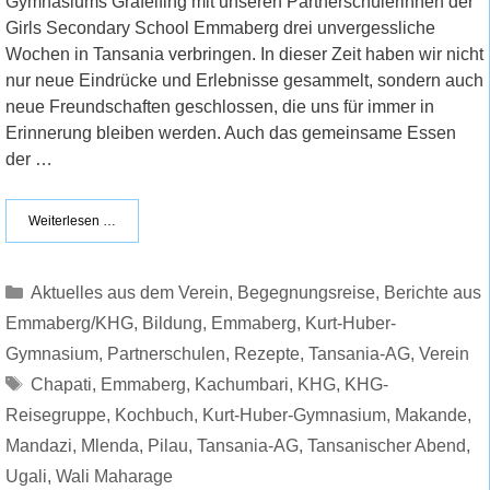
Gymnasiums Gräfelfing mit unseren Partnerschülerinnen der
Girls Secondary School Emmaberg drei unvergessliche
Wochen in Tansania verbringen. In dieser Zeit haben wir nicht
nur neue Eindrücke und Erlebnisse gesammelt, sondern auch
neue Freundschaften geschlossen, die uns für immer in
Erinnerung bleiben werden. Auch das gemeinsame Essen
der …
Weiterlesen …
Kategorien
Aktuelles aus dem Verein
,
Begegnungsreise
,
Berichte aus
Emmaberg/KHG
,
Bildung
,
Emmaberg
,
Kurt-Huber-
Gymnasium
,
Partnerschulen
,
Rezepte
,
Tansania-AG
,
Verein
Schlagwörter
Chapati
,
Emmaberg
,
Kachumbari
,
KHG
,
KHG-
Reisegruppe
,
Kochbuch
,
Kurt-Huber-Gymnasium
,
Makande
,
Mandazi
,
Mlenda
,
Pilau
,
Tansania-AG
,
Tansanischer Abend
,
Ugali
,
Wali Maharage