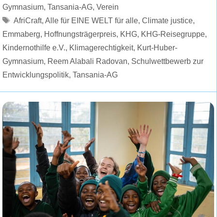
Gymnasium
,
Tansania-AG
,
Verein
Schlagwörter
AfriCraft
,
Alle für EINE WELT für alle
,
Climate justice
,
Emmaberg
,
Hoffnungsträgerpreis
,
KHG
,
KHG-Reisegruppe
,
Kindernothilfe e.V.
,
Klimagerechtigkeit
,
Kurt-Huber-
Gymnasium
,
Reem Alabali Radovan
,
Schulwettbewerb zur
Entwicklungspolitik
,
Tansania-AG