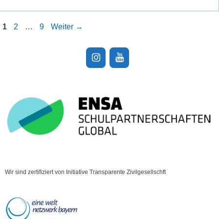
Seite
Seite
Seite
1
2
…
9
Weiter
→
Wir sind zertifiziert von Initiative Transparente Zivilgesellschft