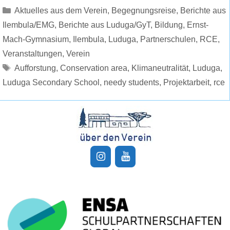
Kategorien
Aktuelles aus dem Verein
,
Begegnungsreise
,
Berichte aus
Ilembula/EMG
,
Berichte aus Luduga/GyT
,
Bildung
,
Ernst-
Mach-Gymnasium
,
Ilembula
,
Luduga
,
Partnerschulen
,
RCE
,
Veranstaltungen
,
Verein
Schlagwörter
Aufforstung
,
Conservation area
,
Klimaneutralität
,
Luduga
,
Luduga Secondary School
,
needy students
,
Projektarbeit
,
rce