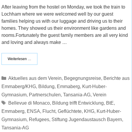
After leaving from the hostel on Monday, we took the train to
Lochham where we were welcomed well by our guest
families helping us with our luggage and driving us to their
homes. They showed us their environment like gardens and
rooms.Fortunately the guest family members are all very kind
and loving and always make …
Weiterlesen …
Kategorien
Aktuelles aus dem Verein
,
Begegnungsreise
,
Berichte aus
Emmaberg/KHG
,
Bildung
,
Emmaberg
,
Kurt-Huber-
Gymnasium
,
Partnerschulen
,
Tansania-AG
,
Verein
Schlagwörter
Bellevue di Monaco
,
Bildung trifft Entwicklung
,
BtE
,
Emmaberg
,
ENSA
,
Flucht
,
Geflüchtete
,
KHG
,
Kurt-Huber-
Gymnasium
,
Refugees
,
Stiftung Jugendaustausch Bayern
,
Tansania-AG