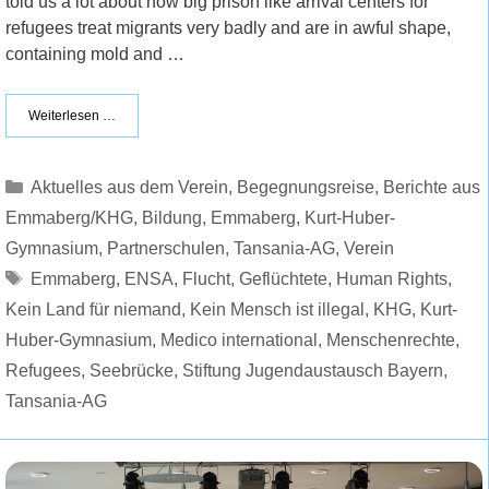
told us a lot about how big prison like arrival centers for
refugees treat migrants very badly and are in awful shape,
containing mold and …
Weiterlesen …
Kategorien
Aktuelles aus dem Verein
,
Begegnungsreise
,
Berichte aus
Emmaberg/KHG
,
Bildung
,
Emmaberg
,
Kurt-Huber-
Gymnasium
,
Partnerschulen
,
Tansania-AG
,
Verein
Schlagwörter
Emmaberg
,
ENSA
,
Flucht
,
Geflüchtete
,
Human Rights
,
Kein Land für niemand
,
Kein Mensch ist illegal
,
KHG
,
Kurt-
Huber-Gymnasium
,
Medico international
,
Menschenrechte
,
Refugees
,
Seebrücke
,
Stiftung Jugendaustausch Bayern
,
Tansania-AG