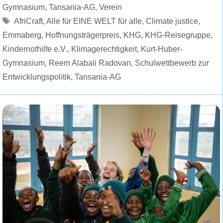
Gymnasium
,
Tansania-AG
,
Verein
Schlagwörter
AfriCraft
,
Alle für EINE WELT für alle
,
Climate justice
,
Emmaberg
,
Hoffnungsträgerpreis
,
KHG
,
KHG-Reisegruppe
,
Kindernothilfe e.V.
,
Klimagerechtigkeit
,
Kurt-Huber-
Gymnasium
,
Reem Alabali Radovan
,
Schulwettbewerb zur
Entwicklungspolitik
,
Tansania-AG