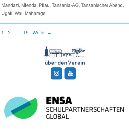
Mandazi
,
Mlenda
,
Pilau
,
Tansania-AG
,
Tansanischer Abend
,
Ugali
,
Wali Maharage
Seite
Seite
Seite
1
2
…
19
Weiter
→