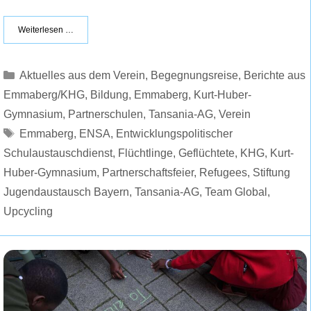
Weiterlesen …
Kategorien
Aktuelles aus dem Verein
,
Begegnungsreise
,
Berichte aus
Emmaberg/KHG
,
Bildung
,
Emmaberg
,
Kurt-Huber-
Gymnasium
,
Partnerschulen
,
Tansania-AG
,
Verein
Schlagwörter
Emmaberg
,
ENSA
,
Entwicklungspolitischer
Schulaustauschdienst
,
Flüchtlinge
,
Geflüchtete
,
KHG
,
Kurt-
Huber-Gymnasium
,
Partnerschaftsfeier
,
Refugees
,
Stiftung
Jugendaustausch Bayern
,
Tansania-AG
,
Team Global
,
Upcycling