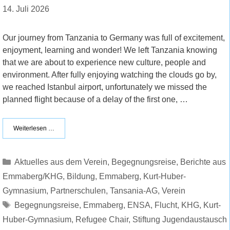
14. Juli 2026
Our journey from Tanzania to Germany was full of excitement,
enjoyment, learning and wonder! We left Tanzania knowing
that we are about to experience new culture, people and
environment. After fully enjoying watching the clouds go by,
we reached Istanbul airport, unfortunately we missed the
planned flight because of a delay of the first one, …
Weiterlesen …
Kategorien
Aktuelles aus dem Verein
,
Begegnungsreise
,
Berichte aus
Emmaberg/KHG
,
Bildung
,
Emmaberg
,
Kurt-Huber-
Gymnasium
,
Partnerschulen
,
Tansania-AG
,
Verein
Schlagwörter
Begegnungsreise
,
Emmaberg
,
ENSA
,
Flucht
,
KHG
,
Kurt-
Huber-Gymnasium
,
Refugee Chair
,
Stiftung Jugendaustausch