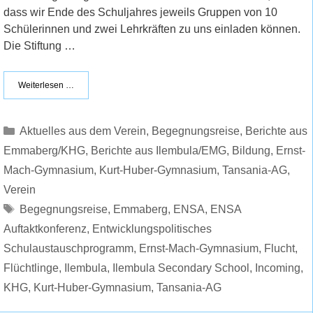
dass wir Ende des Schuljahres jeweils Gruppen von 10
Schülerinnen und zwei Lehrkräften zu uns einladen können.
Die Stiftung …
Weiterlesen …
Kategorien
Aktuelles aus dem Verein
,
Begegnungsreise
,
Berichte aus
Emmaberg/KHG
,
Berichte aus Ilembula/EMG
,
Bildung
,
Ernst-
Mach-Gymnasium
,
Kurt-Huber-Gymnasium
,
Tansania-AG
,
Verein
Schlagwörter
Begegnungsreise
,
Emmaberg
,
ENSA
,
ENSA
Auftaktkonferenz
,
Entwicklungspolitisches
Schulaustauschprogramm
,
Ernst-Mach-Gymnasium
,
Flucht
,
Flüchtlinge
,
Ilembula
,
Ilembula Secondary School
,
Incoming
,
KHG
,
Kurt-Huber-Gymnasium
,
Tansania-AG