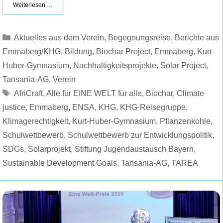
Weiterlesen …
Kategorien
Aktuelles aus dem Verein
,
Begegnungsreise
,
Berichte aus
Emmaberg/KHG
,
Bildung
,
Biochar Project
,
Emmaberg
,
Kurt-
Huber-Gymnasium
,
Nachhaltigkeitsprojekte
,
Solar Project
,
Tansania-AG
,
Verein
Schlagwörter
AfriCraft
,
Alle für EINE WELT für alle
,
Biochar
,
Climate
justice
,
Emmaberg
,
ENSA
,
KHG
,
KHG-Reisegruppe
,
Klimagerechtigkeit
,
Kurt-Huber-Gymnasium
,
Pflanzenkohle
,
Schulwettbewerb
,
Schulwettbewerb zur Entwicklungspolitik
,
SDGs
,
Solarprojekt
,
Stiftung Jugendaustausch Bayern
,
Sustainable Development Goals
,
Tansania-AG
,
TAREA