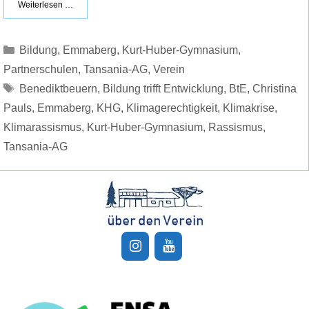
Weiterlesen …
Kategorien
Bildung
,
Emmaberg
,
Kurt-Huber-Gymnasium
,
Partnerschulen
,
Tansania-AG
,
Verein
Schlagwörter
Benediktbeuern
,
Bildung trifft Entwicklung
,
BtE
,
Christina
Pauls
,
Emmaberg
,
KHG
,
Klimagerechtigkeit
,
Klimakrise
,
Klimarassismus
,
Kurt-Huber-Gymnasium
,
Rassismus
,
Tansania-AG