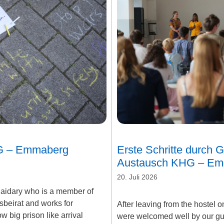
HG – Emmaberg
Erste Schritte durch G
Austausch KHG – E
20. Juli 2026
Haidary who is a member of
sbeirat and works for
After leaving from the hostel
w big prison like arrival
were welcomed well by our gue