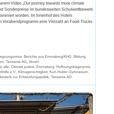
serem Video „Our journey towards more climate
- und Sonderpreise im bundesweiten Schulwettbewerb
nominiert worden. Im Innenhof des Hotels
im Vorabendprogramm eine Vielzahl an Food-Trucks
egnungsreise
,
Berichte aus Emmaberg/KHG
,
Bildung
,
um
,
Tansania-AG
,
Verein
r alle
,
Climate justice
,
Emmaberg
,
Hoffnungsträgerpreis
,
thilfe e.V.
,
Klimagerechtigkeit
,
Kurt-Huber-Gymnasium
,
bewerb zur Entwicklungspolitik
,
Tansania-AG