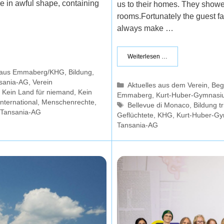
re in awful shape, containing
us to their homes. They showe
rooms.Fortunately the guest f
always make …
Weiterlesen …
e aus Emmaberg/KHG
,
Bildung
,
sania-AG
,
Verein
Kategorien
Aktuelles aus dem Verein
,
Beg
,
Kein Land für niemand
,
Kein
Emmaberg
,
Kurt-Huber-Gymnasi
nternational
,
Menschenrechte
,
Schlagwörter
Bellevue di Monaco
,
Bildung tr
Tansania-AG
Geflüchtete
,
KHG
,
Kurt-Huber-G
Tansania-AG