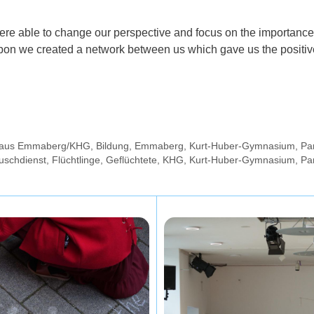
e able to change our perspective and focus on the importance of
ribbon we created a network between us which gave us the positiv
e aus Emmaberg/KHG
,
Bildung
,
Emmaberg
,
Kurt-Huber-Gymnasium
,
Pa
auschdienst
,
Flüchtlinge
,
Geflüchtete
,
KHG
,
Kurt-Huber-Gymnasium
,
Par