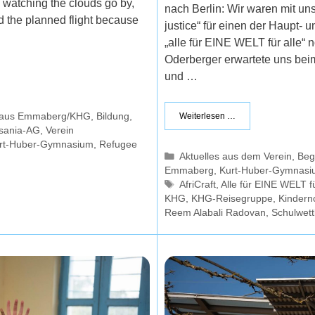
g watching the clouds go by,
nach Berlin: Wir waren mit un
d the planned flight because
justice“ für einen der Haupt
„alle für EINE WELT für alle“ 
Oderberger erwartete uns be
und …
e aus Emmaberg/KHG
,
Bildung
,
Weiterlesen …
sania-AG
,
Verein
rt-Huber-Gymnasium
,
Refugee
Kategorien
Aktuelles aus dem Verein
,
Beg
Emmaberg
,
Kurt-Huber-Gymnasi
Schlagwörter
AfriCraft
,
Alle für EINE WELT fü
KHG
,
KHG-Reisegruppe
,
Kinderno
Reem Alabali Radovan
,
Schulwett