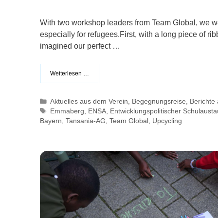
With two workshop leaders from Team Global, we wer
especially for refugees.First, with a long piece of 
imagined our perfect …
Weiterlesen …
Kategorien
Aktuelles aus dem Verein
,
Begegnungsreise
,
Bericht
Schlagwörter
Emmaberg
,
ENSA
,
Entwicklungspolitischer Schulaust
Bayern
,
Tansania-AG
,
Team Global
,
Upcycling