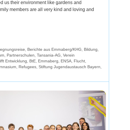
d us their environment like gardens and
amily members are all very kind and loving and
egnungsreise
,
Berichte aus Emmaberg/KHG
,
Bildung
,
um
,
Partnerschulen
,
Tansania-AG
,
Verein
ifft Entwicklung
,
BtE
,
Emmaberg
,
ENSA
,
Flucht
,
ymnasium
,
Refugees
,
Stiftung Jugendaustausch Bayern
,