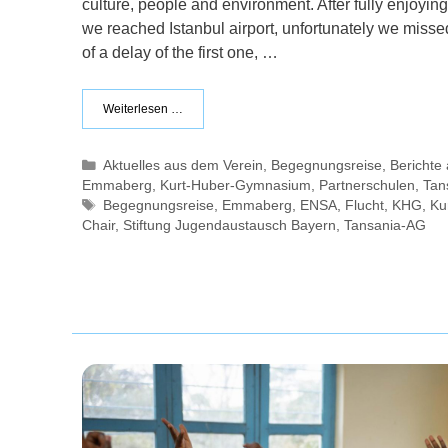
culture, people and environment. After fully enjoyin
we reached Istanbul airport, unfortunately we misse
of a delay of the first one, …
Weiterlesen …
Kategorien
Aktuelles aus dem Verein
,
Begegnungsreise
,
Bericht
Emmaberg
,
Kurt-Huber-Gymnasium
,
Partnerschulen
,
Tan
Schlagwörter
Begegnungsreise
,
Emmaberg
,
ENSA
,
Flucht
,
KHG
,
Ku
Chair
,
Stiftung Jugendaustausch Bayern
,
Tansania-AG