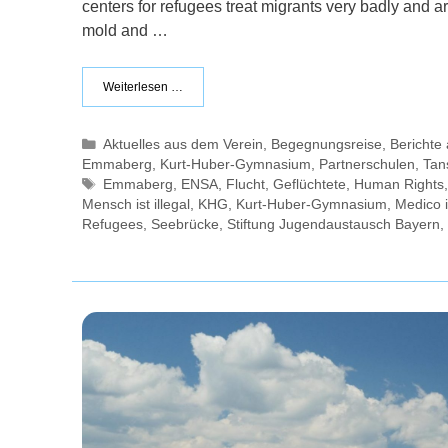
centers for refugees treat migrants very badly and a
mold and …
Weiterlesen …
Kategorien
Aktuelles aus dem Verein
,
Begegnungsreise
,
Bericht
Emmaberg
,
Kurt-Huber-Gymnasium
,
Partnerschulen
,
Tan
Schlagwörter
Emmaberg
,
ENSA
,
Flucht
,
Geflüchtete
,
Human Rights
Mensch ist illegal
,
KHG
,
Kurt-Huber-Gymnasium
,
Medico i
Refugees
,
Seebrücke
,
Stiftung Jugendaustausch Bayern
,