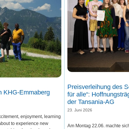
Preisverleihung des 
sch KHG-Emmaberg
für alle“: Hoffnungst
der Tansania-AG
23. Juni 2026
xcitement, enjoyment, learning
about to experience new
Am Montag 22.06. machte sich