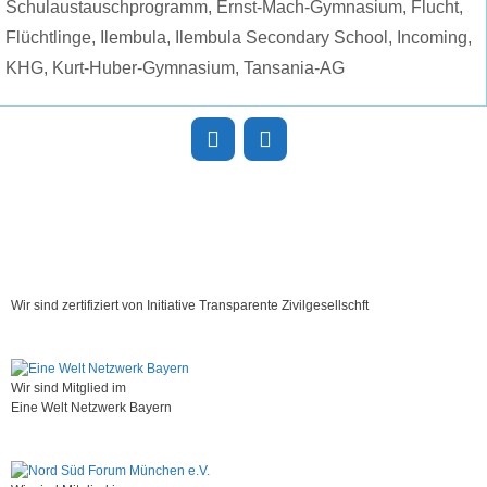
Schulaustauschprogramm
,
Ernst-Mach-Gymnasium
,
Flucht
,
Flüchtlinge
,
Ilembula
,
Ilembula Secondary School
,
Incoming
,
KHG
,
Kurt-Huber-Gymnasium
,
Tansania-AG
Wir sind zertifiziert von Initiative Transparente Zivilgesellschft
Wir sind Mitglied im
Eine Welt Netzwerk Bayern