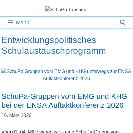
Zum
Inhalt
springen
Menü
Entwicklungspolitisches
Schulaustauschprogramm
SchuPa-Gruppen vom EMG und KHG
bei der ENSA Auftaktkonferenz 2026
16. März 2026
Vom 01.-04. März waren wir – eine SchuPa-Gruppe vom