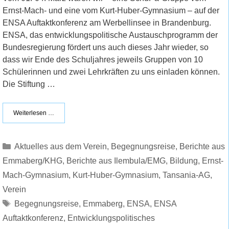
Ernst-Mach- und eine vom Kurt-Huber-Gymnasium – auf der
ENSA Auftaktkonferenz am Werbellinsee in Brandenburg.
ENSA, das entwicklungspolitische Austauschprogramm der
Bundesregierung fördert uns auch dieses Jahr wieder, so
dass wir Ende des Schuljahres jeweils Gruppen von 10
Schülerinnen und zwei Lehrkräften zu uns einladen können.
Die Stiftung …
Weiterlesen …
Kategorien
Aktuelles aus dem Verein
,
Begegnungsreise
,
Berichte aus
Emmaberg/KHG
,
Berichte aus Ilembula/EMG
,
Bildung
,
Ernst-
Mach-Gymnasium
,
Kurt-Huber-Gymnasium
,
Tansania-AG
,
Verein
Schlagwörter
Begegnungsreise
,
Emmaberg
,
ENSA
,
ENSA
Auftaktkonferenz
,
Entwicklungspolitisches