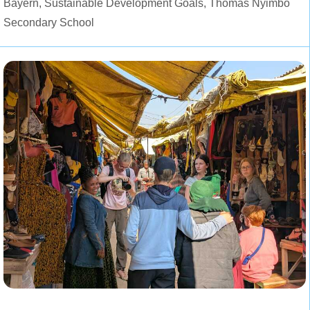
Bayern
,
Sustainable Development Goals
,
Thomas Nyimbo
Secondary School