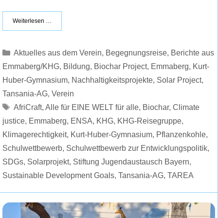
Weiterlesen …
Kategorien
Aktuelles aus dem Verein
,
Begegnungsreise
,
Berichte aus
Emmaberg/KHG
,
Bildung
,
Biochar Project
,
Emmaberg
,
Kurt-
Huber-Gymnasium
,
Nachhaltigkeitsprojekte
,
Solar Project
,
Tansania-AG
,
Verein
Schlagwörter
AfriCraft
,
Alle für EINE WELT für alle
,
Biochar
,
Climate
justice
,
Emmaberg
,
ENSA
,
KHG
,
KHG-Reisegruppe
,
Klimagerechtigkeit
,
Kurt-Huber-Gymnasium
,
Pflanzenkohle
,
Schulwettbewerb
,
Schulwettbewerb zur Entwicklungspolitik
,
SDGs
,
Solarprojekt
,
Stiftung Jugendaustausch Bayern
,
Sustainable Development Goals
,
Tansania-AG
,
TAREA