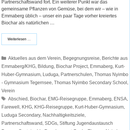
Partnerschaftswand fort. Ein weiterer Punkt war das
gemeinsame Pflanzen von Gemüse, bei dem wir – wie in
Emmaberg üblich – unser ein paar Tage vorher kreiertes
Biochar als natürlichen …
Weiterlesen …
Kategorien
Aktuelles aus dem Verein
,
Begegnungsreise
,
Berichte aus
Emmaberg/KHG
,
Bildung
,
Biochar Project
,
Emmaberg
,
Kurt-
Huber-Gymnasium
,
Luduga
,
Partnerschulen
,
Thomas Nyimbo
- Gymnasium Tegernsee
,
Thomas Nyimbo Secondary School
,
Verein
Schlagwörter
Abschied
,
Biochar
,
EMG-Reisegruppe
,
Emmaberg
,
ENSA
,
Farewell
,
KHG
,
KHG-Reisegruppe
,
Kurt-Huber-Gymnasium
,
Luduga Secondary
,
Nachhaltigkeitsziele
,
Partnerschaftswand
,
SDGs
,
Stiftung Jugendaustausch