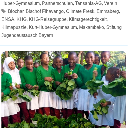
Huber-Gymnasium
,
Partnerschulen
,
Tansania-AG
,
Verein
Schlagwörter
Biochar
,
Bischof Fihavango
,
Climate Fresk
,
Emmaberg
,
ENSA
,
KHG
,
KHG-Reisegruppe
,
Klimagerechtigkeit
,
Klimapuzzle
,
Kurt-Huber-Gymnasium
,
Makambako
,
Stiftung
Jugendaustausch Bayern