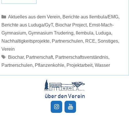
Kategorien
Aktuelles aus dem Verein
,
Berichte aus Ilembula/EMG
,
Berichte aus Luduga/GyT
,
Biochar Project
,
Ernst-Mach-
Gymnasium
,
Gymnasium Trudering
,
Ilembula
,
Luduga
,
Nachhaltigkeitsprojekte
,
Partnerschulen
,
RCE
,
Sonstiges
,
Verein
Schlagwörter
Biochar
,
Partnerschaft
,
Partnerschaftsverständnis
,
Partnerschulen
,
Pflanzenkohle
,
Projektarbeit
,
Wasser