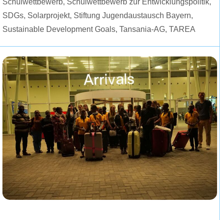
Schulwettbewerb
,
Schulwettbewerb zur Entwicklungspolitik
,
SDGs
,
Solarprojekt
,
Stiftung Jugendaustausch Bayern
,
Sustainable Development Goals
,
Tansania-AG
,
TAREA