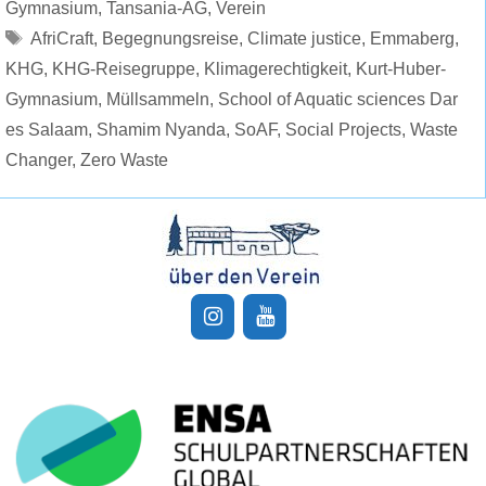
Gymnasium
,
Tansania-AG
,
Verein
Schlagwörter
AfriCraft
,
Begegnungsreise
,
Climate justice
,
Emmaberg
,
KHG
,
KHG-Reisegruppe
,
Klimagerechtigkeit
,
Kurt-Huber-
Gymnasium
,
Müllsammeln
,
School of Aquatic sciences Dar
es Salaam
,
Shamim Nyanda
,
SoAF
,
Social Projects
,
Waste
Changer
,
Zero Waste