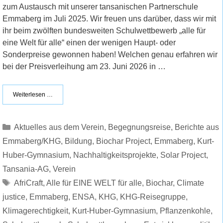
zum Austausch mit unserer tansanischen Partnerschule
Emmaberg im Juli 2025. Wir freuen uns darüber, dass wir mit
ihr beim zwölften bundesweiten Schulwettbewerb „alle für
eine Welt für alle“ einen der wenigen Haupt- oder
Sonderpreise gewonnen haben! Welchen genau erfahren wir
bei der Preisverleihung am 23. Juni 2026 in …
Weiterlesen …
Kategorien
Aktuelles aus dem Verein
,
Begegnungsreise
,
Berichte aus
Emmaberg/KHG
,
Bildung
,
Biochar Project
,
Emmaberg
,
Kurt-
Huber-Gymnasium
,
Nachhaltigkeitsprojekte
,
Solar Project
,
Tansania-AG
,
Verein
Schlagwörter
AfriCraft
,
Alle für EINE WELT für alle
,
Biochar
,
Climate
justice
,
Emmaberg
,
ENSA
,
KHG
,
KHG-Reisegruppe
,
Klimagerechtigkeit
,
Kurt-Huber-Gymnasium
,
Pflanzenkohle
,