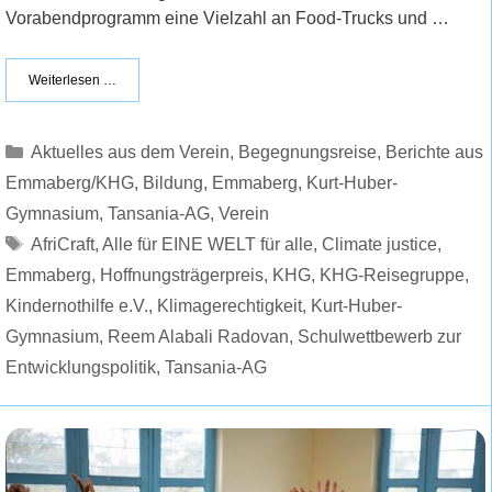
Vorabendprogramm eine Vielzahl an Food-Trucks und …
Weiterlesen …
Kategorien
Aktuelles aus dem Verein
,
Begegnungsreise
,
Berichte aus
Emmaberg/KHG
,
Bildung
,
Emmaberg
,
Kurt-Huber-
Gymnasium
,
Tansania-AG
,
Verein
Schlagwörter
AfriCraft
,
Alle für EINE WELT für alle
,
Climate justice
,
Emmaberg
,
Hoffnungsträgerpreis
,
KHG
,
KHG-Reisegruppe
,
Kindernothilfe e.V.
,
Klimagerechtigkeit
,
Kurt-Huber-
Gymnasium
,
Reem Alabali Radovan
,
Schulwettbewerb zur
Entwicklungspolitik
,
Tansania-AG