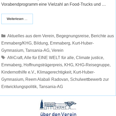
Vorabendprogramm eine Vielzahl an Food-Trucks und …
Weiterlesen …
Kategorien
Aktuelles aus dem Verein
,
Begegnungsreise
,
Berichte aus
Emmaberg/KHG
,
Bildung
,
Emmaberg
,
Kurt-Huber-
Gymnasium
,
Tansania-AG
,
Verein
Schlagwörter
AfriCraft
,
Alle für EINE WELT für alle
,
Climate justice
,
Emmaberg
,
Hoffnungsträgerpreis
,
KHG
,
KHG-Reisegruppe
,
Kindernothilfe e.V.
,
Klimagerechtigkeit
,
Kurt-Huber-
Gymnasium
,
Reem Alabali Radovan
,
Schulwettbewerb zur
Entwicklungspolitik
,
Tansania-AG