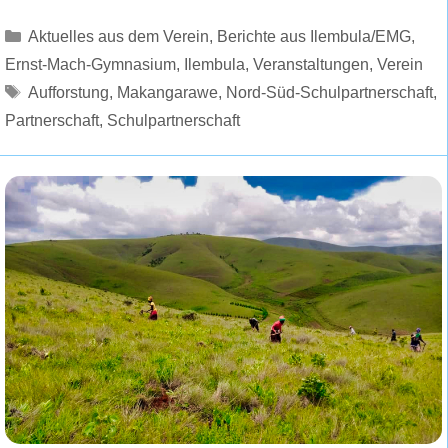
Kategorien
Aktuelles aus dem Verein
,
Berichte aus Ilembula/EMG
,
Ernst-Mach-Gymnasium
,
Ilembula
,
Veranstaltungen
,
Verein
Schlagwörter
Aufforstung
,
Makangarawe
,
Nord-Süd-Schulpartnerschaft
,
Partnerschaft
,
Schulpartnerschaft