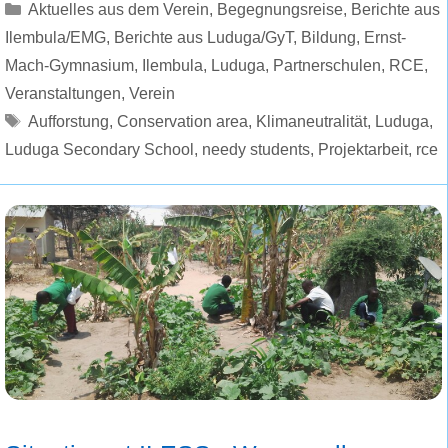
Kategorien
Aktuelles aus dem Verein
,
Begegnungsreise
,
Berichte aus
Ilembula/EMG
,
Berichte aus Luduga/GyT
,
Bildung
,
Ernst-
Mach-Gymnasium
,
Ilembula
,
Luduga
,
Partnerschulen
,
RCE
,
Veranstaltungen
,
Verein
Schlagwörter
Aufforstung
,
Conservation area
,
Klimaneutralität
,
Luduga
,
Luduga Secondary School
,
needy students
,
Projektarbeit
,
rce