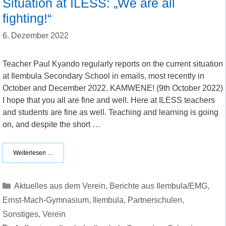
Situation at ILESS: „We are all
fighting!“
6. Dezember 2022
Teacher Paul Kyando regularly reports on the current situation
at Ilembula Secondary School in emails, most recently in
October and December 2022. KAMWENE! (9th October 2022)
I hope that you all are fine and well. Here at ILESS teachers
and students are fine as well. Teaching and learning is going
on, and despite the short …
Weiterlesen …
Kategorien
Aktuelles aus dem Verein
,
Berichte aus Ilembula/EMG
,
Ernst-Mach-Gymnasium
,
Ilembula
,
Partnerschulen
,
Sonstiges
,
Verein