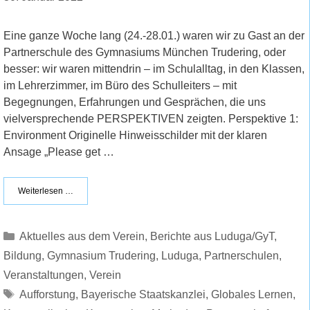
Eine ganze Woche lang (24.-28.01.) waren wir zu Gast an der
Partnerschule des Gymnasiums München Trudering, oder
besser: wir waren mittendrin – im Schulalltag, in den Klassen,
im Lehrerzimmer, im Büro des Schulleiters – mit
Begegnungen, Erfahrungen und Gesprächen, die uns
vielversprechende PERSPEKTIVEN zeigten. Perspektive 1:
Environment Originelle Hinweisschilder mit der klaren
Ansage „Please get …
Weiterlesen …
Kategorien
Aktuelles aus dem Verein
,
Berichte aus Luduga/GyT
,
Bildung
,
Gymnasium Trudering
,
Luduga
,
Partnerschulen
,
Veranstaltungen
,
Verein
Schlagwörter
Aufforstung
,
Bayerische Staatskanzlei
,
Globales Lernen
,