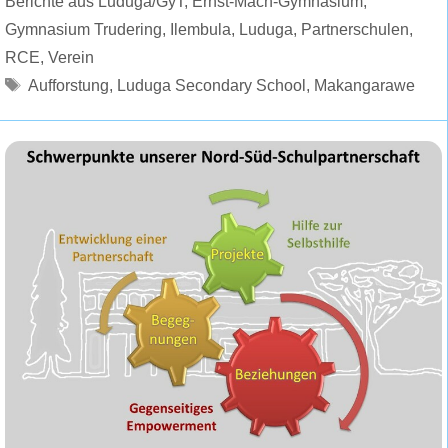
Berichte aus Luduga/GyT
,
Ernst-Mach-Gymnasium
,
Gymnasium Trudering
,
Ilembula
,
Luduga
,
Partnerschulen
,
RCE
,
Verein
Schlagwörter
Aufforstung
,
Luduga Secondary School
,
Makangarawe