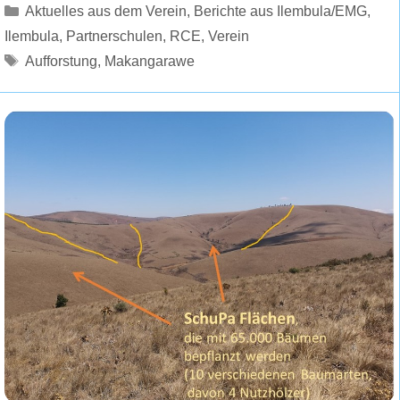
Kategorien
Aktuelles aus dem Verein
,
Berichte aus Ilembula/EMG
,
Ilembula
,
Partnerschulen
,
RCE
,
Verein
Schlagwörter
Aufforstung
,
Makangarawe