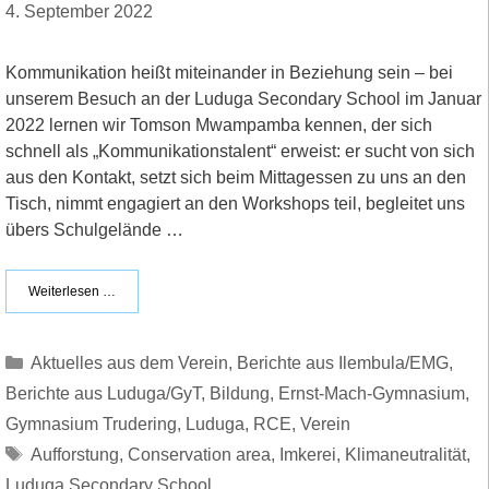
4. September 2022
Kommunikation heißt miteinander in Beziehung sein – bei
unserem Besuch an der Luduga Secondary School im Januar
2022 lernen wir Tomson Mwampamba kennen, der sich
schnell als „Kommunikationstalent“ erweist: er sucht von sich
aus den Kontakt, setzt sich beim Mittagessen zu uns an den
Tisch, nimmt engagiert an den Workshops teil, begleitet uns
übers Schulgelände …
Weiterlesen …
Kategorien
Aktuelles aus dem Verein
,
Berichte aus Ilembula/EMG
,
Berichte aus Luduga/GyT
,
Bildung
,
Ernst-Mach-Gymnasium
,
Gymnasium Trudering
,
Luduga
,
RCE
,
Verein
Schlagwörter
Aufforstung
,
Conservation area
,
Imkerei
,
Klimaneutralität
,
Luduga Secondary School