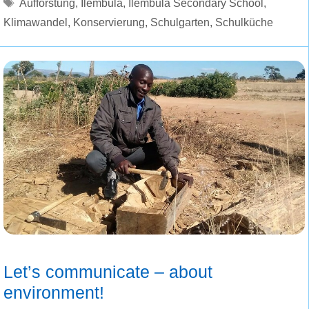
Schlagwörter
Aufforstung
,
Ilembula
,
Ilembula Secondary School
,
Klimawandel
,
Konservierung
,
Schulgarten
,
Schulküche
Let’s communicate – about
environment!