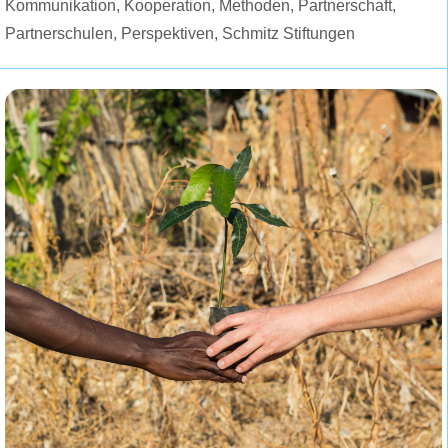
Kommunikation
,
Kooperation
,
Methoden
,
Partnerschaft
,
Partnerschulen
,
Perspektiven
,
Schmitz Stiftungen