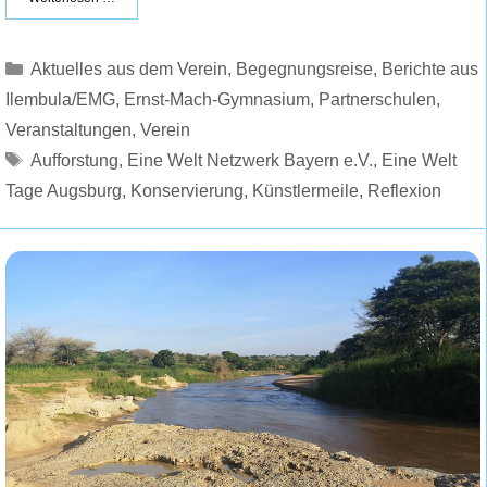
Kategorien
Aktuelles aus dem Verein
,
Begegnungsreise
,
Berichte aus
Ilembula/EMG
,
Ernst-Mach-Gymnasium
,
Partnerschulen
,
Veranstaltungen
,
Verein
Schlagwörter
Aufforstung
,
Eine Welt Netzwerk Bayern e.V.
,
Eine Welt
Tage Augsburg
,
Konservierung
,
Künstlermeile
,
Reflexion