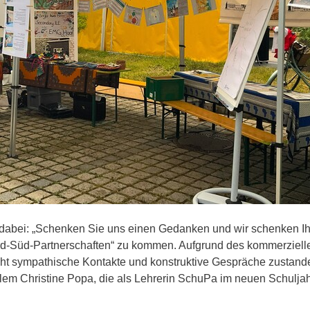
dabei: „Schenken Sie uns einen Gedanken und wir schenken Ihn
rd-Süd-Partnerschaften“ zu kommen. Aufgrund des kommerzielle
cht sympathische Kontakte und konstruktive Gespräche zustande
em Christine Popa, die als Lehrerin SchuPa im neuen Schulja