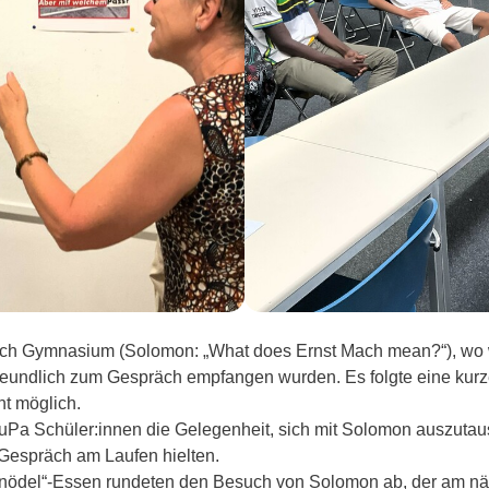
ch Gymnasium (Solomon: „What does Ernst Mach mean?“), wo wi
freundlich zum Gespräch empfangen wurden. Es folgte eine kur
ht möglich.
Pa Schüler:innen die Gelegenheit, sich mit Solomon auszutaus
s Gespräch am Laufen hielten.
Knödel“-Essen rundeten den Besuch von Solomon ab, der am nä