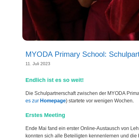
MYODA Primary School: Schulpartn
11. Juli 2023
Endlich ist es so weit!
Die Schulpartnerschaft zwischen der MYODA Prima
es zur
Homepage
) startete vor wenigen Wochen.
Erstes Meeting
Ende Mai fand ein erster Online-Austausch von Leh
konnten sich alle Beteiligten kennenlernen und di