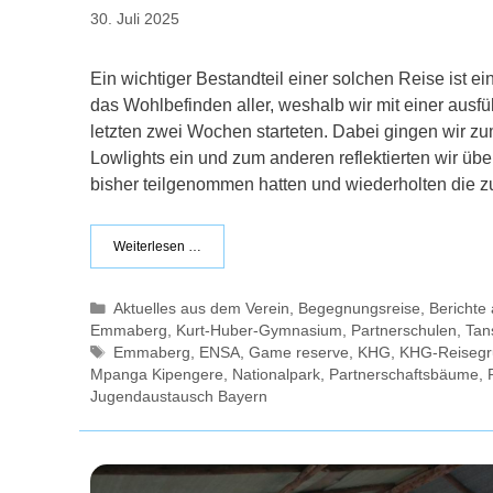
30. Juli 2025
Ein wichtiger Bestandteil einer solchen Reise ist 
das Wohlbefinden aller, weshalb wir mit einer ausf
letzten zwei Wochen starteten. Dabei gingen wir z
Lowlights ein und zum anderen reflektierten wir über
bisher teilgenommen hatten und wiederholten die
Weiterlesen …
Kategorien
Aktuelles aus dem Verein
,
Begegnungsreise
,
Bericht
Emmaberg
,
Kurt-Huber-Gymnasium
,
Partnerschulen
,
Tan
Schlagwörter
Emmaberg
,
ENSA
,
Game reserve
,
KHG
,
KHG-Reiseg
Mpanga Kipengere
,
Nationalpark
,
Partnerschaftsbäume
,
Jugendaustausch Bayern