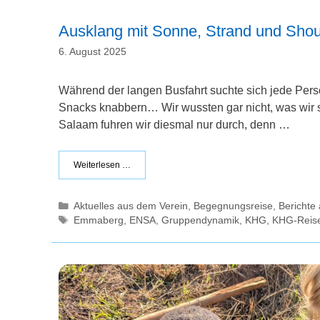
Ausklang mit Sonne, Strand und Shou
6. August 2025
Während der langen Busfahrt suchte sich jede Perso
Snacks knabbern… Wir wussten gar nicht, was wir s
Salaam fuhren wir diesmal nur durch, denn …
Weiterlesen …
Kategorien
Aktuelles aus dem Verein
,
Begegnungsreise
,
Bericht
Schlagwörter
Emmaberg
,
ENSA
,
Gruppendynamik
,
KHG
,
KHG-Reis