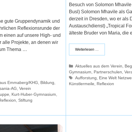
Besuch von Solomon Mhavile Vo
Busl) Solomon Mhavile als Ga
derzeit in Dresden, wo er al
eine gute Gruppendynamik und
Austauschdienst) „Tropical For
ührlichen Reflexionsrunde der
älteste Bruder von Maria, die 
um einen auf unsere High- und
 alle Projekte, an denen wir
 zum Thema …
Weiterlesen …
Kategorien
Aktuelles aus dem Verein
,
Beg
Gymnasium
,
Partnerschulen
,
Ver
Schlagwörter
Aufforstung
,
Eine Welt Netzwe
e aus Emmaberg/KHG
,
Bildung
,
Künstlermeile
,
Reflexion
sania-AG
,
Verein
ruppe
,
Kurt-Huber-Gymnasium
,
Reflexion
,
Stiftung