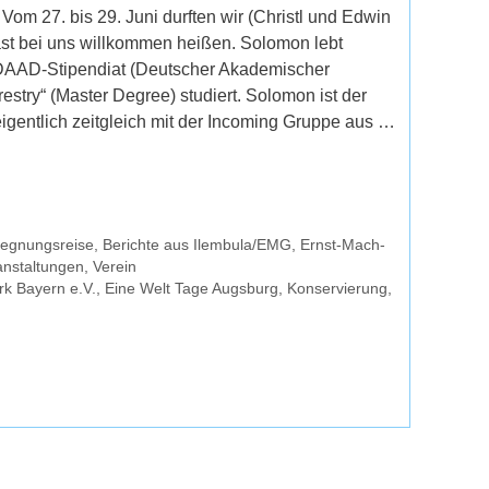
m 27. bis 29. Juni durften wir (Christl und Edwin
st bei uns willkommen heißen. Solomon lebt
s DAAD-Stipendiat (Deutscher Akademischer
estry“ (Master Degree) studiert. Solomon ist der
eigentlich zeitgleich mit der Incoming Gruppe aus …
egnungsreise
,
Berichte aus Ilembula/EMG
,
Ernst-Mach-
anstaltungen
,
Verein
rk Bayern e.V.
,
Eine Welt Tage Augsburg
,
Konservierung
,