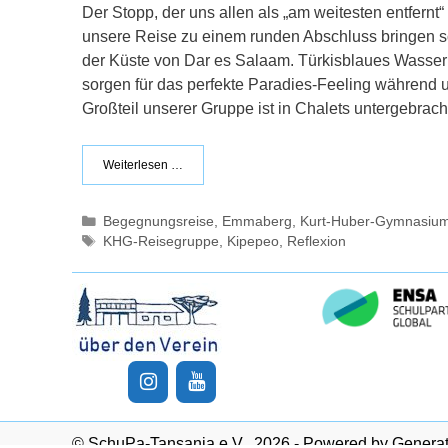
Der Stopp, der uns allen als „am weitesten entfernt
unsere Reise zu einem runden Abschluss bringen soll
der Küste von Dar es Salaam. Türkisblaues Wasser
sorgen für das perfekte Paradies-Feeling während u
Großteil unserer Gruppe ist in Chalets untergebrach
Weiterlesen …
Kategorien
Begegnungsreise
,
Emmaberg
,
Kurt-Huber-Gymnasiu
Schlagwörter
KHG-Reisegruppe
,
Kipepeo
,
Reflexion
© SchuPa-Tansania e.V., 2026 - Powered by Genera