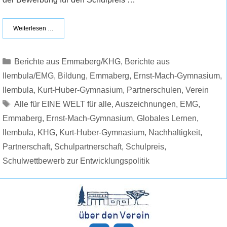
Weiterlesen …
Kategorien
Berichte aus Emmaberg/KHG
,
Berichte aus
Ilembula/EMG
,
Bildung
,
Emmaberg
,
Ernst-Mach-Gymnasium
,
Ilembula
,
Kurt-Huber-Gymnasium
,
Partnerschulen
,
Verein
Schlagwörter
Alle für EINE WELT für alle
,
Auszeichnungen
,
EMG
,
Emmaberg
,
Ernst-Mach-Gymnasium
,
Globales Lernen
,
Ilembula
,
KHG
,
Kurt-Huber-Gymnasium
,
Nachhaltigkeit
,
Partnerschaft
,
Schulpartnerschaft
,
Schulpreis
,
Schulwettbewerb zur Entwicklungspolitik