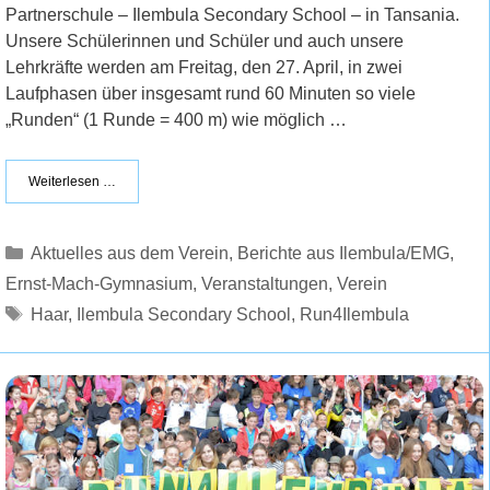
Partnerschule – Ilembula Secondary School – in Tansania.
Unsere Schülerinnen und Schüler und auch unsere
Lehrkräfte werden am Freitag, den 27. April, in zwei
Laufphasen über insgesamt rund 60 Minuten so viele
„Runden“ (1 Runde = 400 m) wie möglich …
Weiterlesen …
Kategorien
Aktuelles aus dem Verein
,
Berichte aus Ilembula/EMG
,
Ernst-Mach-Gymnasium
,
Veranstaltungen
,
Verein
Schlagwörter
Haar
,
Ilembula Secondary School
,
Run4Ilembula