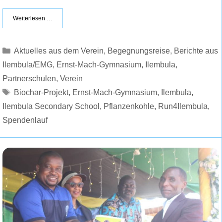
Weiterlesen …
Kategorien
Aktuelles aus dem Verein
,
Begegnungsreise
,
Berichte aus
Ilembula/EMG
,
Ernst-Mach-Gymnasium
,
Ilembula
,
Partnerschulen
,
Verein
Schlagwörter
Biochar-Projekt
,
Ernst-Mach-Gymnasium
,
Ilembula
,
Ilembula Secondary School
,
Pflanzenkohle
,
Run4Ilembula
,
Spendenlauf