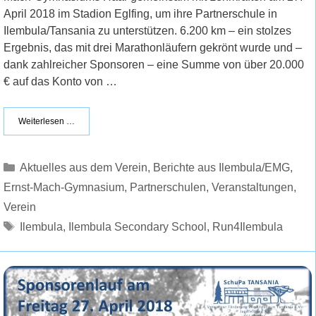
April 2018 im Stadion Eglfing, um ihre Partnerschule in
Ilembula/Tansania zu unterstützen. 6.200 km – ein stolzes
Ergebnis, das mit drei Marathonläufern gekrönt wurde und –
dank zahlreicher Sponsoren – eine Summe von über 20.000
€ auf das Konto von …
Weiterlesen …
Kategorien
Aktuelles aus dem Verein
,
Berichte aus Ilembula/EMG
,
Ernst-Mach-Gymnasium
,
Partnerschulen
,
Veranstaltungen
,
Verein
Schlagwörter
Ilembula
,
Ilembula Secondary School
,
Run4Ilembula