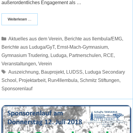
außerordentliches Engagement als …
Weiterlesen …
Kategorien
Aktuelles aus dem Verein
,
Berichte aus Ilembula/EMG
,
Berichte aus Luduga/GyT
,
Ernst-Mach-Gymnasium
,
Gymnasium Trudering
,
Luduga
,
Partnerschulen
,
RCE
,
Veranstaltungen
,
Verein
Schlagwörter
Auszeichnung
,
Bauprojekt
,
LUDSS
,
Luduga Secondary
School
,
Projektarbeit
,
Run4Ilembula
,
Schmitz Stiftungen
,
Sponsorenlauf