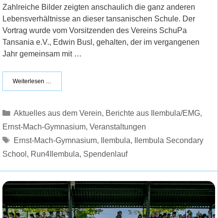
Zahlreiche Bilder zeigten anschaulich die ganz anderen
Lebensverhältnisse an dieser tansanischen Schule. Der
Vortrag wurde vom Vorsitzenden des Vereins SchuPa
Tansania e.V., Edwin Busl, gehalten, der im vergangenen
Jahr gemeinsam mit …
Weiterlesen …
Kategorien
Aktuelles aus dem Verein
,
Berichte aus Ilembula/EMG
,
Ernst-Mach-Gymnasium
,
Veranstaltungen
Schlagwörter
Ernst-Mach-Gymnasium
,
Ilembula
,
Ilembula Secondary
School
,
Run4Ilembula
,
Spendenlauf