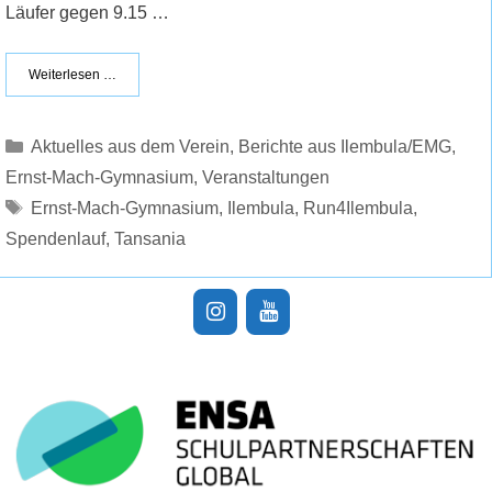
Läufer gegen 9.15 …
Weiterlesen …
Kategorien
Aktuelles aus dem Verein
,
Berichte aus Ilembula/EMG
,
Ernst-Mach-Gymnasium
,
Veranstaltungen
Schlagwörter
Ernst-Mach-Gymnasium
,
Ilembula
,
Run4Ilembula
,
Spendenlauf
,
Tansania