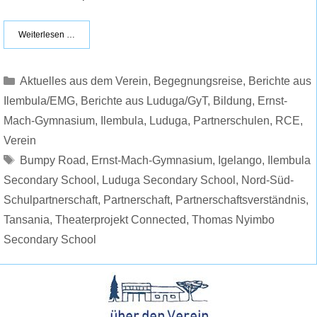
Weiterlesen …
Kategorien
Aktuelles aus dem Verein
,
Begegnungsreise
,
Berichte aus
Ilembula/EMG
,
Berichte aus Luduga/GyT
,
Bildung
,
Ernst-
Mach-Gymnasium
,
Ilembula
,
Luduga
,
Partnerschulen
,
RCE
,
Verein
Schlagwörter
Bumpy Road
,
Ernst-Mach-Gymnasium
,
Igelango
,
Ilembula
Secondary School
,
Luduga Secondary School
,
Nord-Süd-
Schulpartnerschaft
,
Partnerschaft
,
Partnerschaftsverständnis
,
Tansania
,
Theaterprojekt Connected
,
Thomas Nyimbo
Secondary School