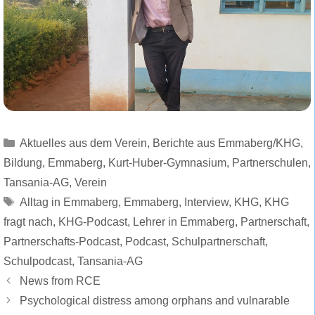
Kategorien
Aktuelles aus dem Verein
,
Berichte aus Emmaberg/KHG
,
Bildung
,
Emmaberg
,
Kurt-Huber-Gymnasium
,
Partnerschulen
,
Tansania-AG
,
Verein
Schlagwörter
Alltag in Emmaberg
,
Emmaberg
,
Interview
,
KHG
,
KHG
fragt nach
,
KHG-Podcast
,
Lehrer in Emmaberg
,
Partnerschaft
,
Partnerschafts-Podcast
,
Podcast
,
Schulpartnerschaft
,
Schulpodcast
,
Tansania-AG
News from RCE
Psychological distress among orphans and vulnarable