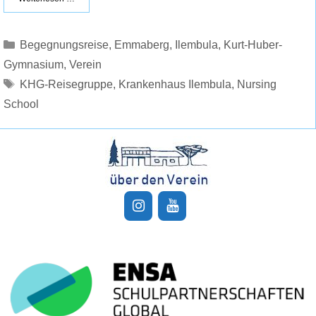
Kategorien
Begegnungsreise
,
Emmaberg
,
Ilembula
,
Kurt-Huber-
Gymnasium
,
Verein
Schlagwörter
KHG-Reisegruppe
,
Krankenhaus Ilembula
,
Nursing
School