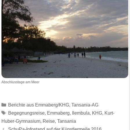
Abschlusstage am Meer
Kategorien
Berichte aus Emmaberg/KHG
,
Tansania-AG
Schlagwörter
Begegnungsreise
,
Emmaberg
,
Ilembula
,
KHG
,
Kurt-
Huber-Gymnasium
,
Reise
,
Tansania
SchuPa-Infostand auf der Künstlermeile 2016