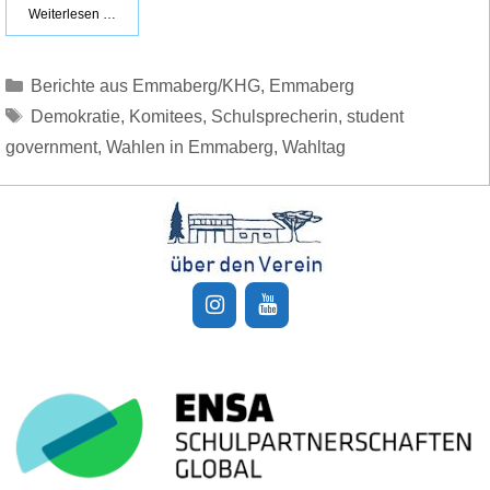
Weiterlesen …
Kategorien
Berichte aus Emmaberg/KHG
,
Emmaberg
Schlagwörter
Demokratie
,
Komitees
,
Schulsprecherin
,
student
government
,
Wahlen in Emmaberg
,
Wahltag