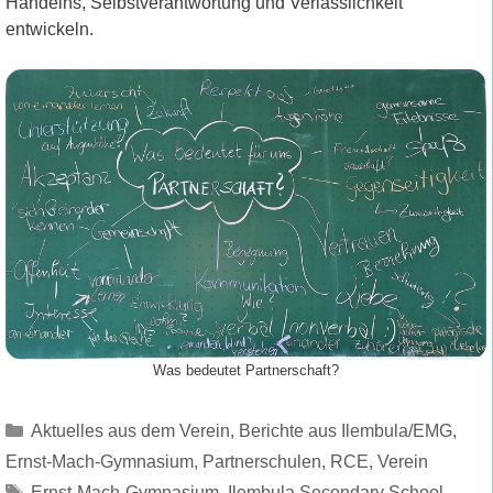
Handelns, Selbstverantwortung und Verlässlichkeit
entwickeln.
Was bedeutet Partnerschaft?
Kategorien
Aktuelles aus dem Verein
,
Berichte aus Ilembula/EMG
,
Ernst-Mach-Gymnasium
,
Partnerschulen
,
RCE
,
Verein
Schlagwörter
Ernst-Mach-Gymnasium
,
Ilembula Secondary School
,