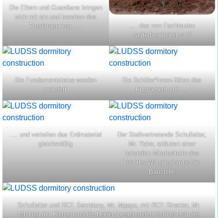
Die Eltern und Guardians bringen
sich mit ein und bereiten das
…. das von Fachleuten
Fundament vor ….
weiterbearbeitet wird
Die Fundamentsteine werden
Die Schüler*innen füllen das
geliefert
Fundament auf ….
…. und verteilen das Erdmaterial
Der Stellvertretende Schulleiter,
gleichmäßig
Mr. Yahe, erläutert einer
leitenden Mitarbeiterin des
Bezirks Wanging´ombe die
Baustelle
Schulleiter und RCE Secretary, Mr. Mgaya, mit RCE Director, Mr.
Mbilinyi (im Hintergrund die beiden bestehenden Schlafgebäude)