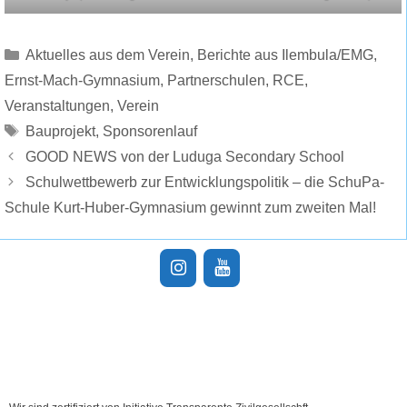
Kategorien
Aktuelles aus dem Verein
,
Berichte aus Ilembula/EMG
,
Ernst-Mach-Gymnasium
,
Partnerschulen
,
RCE
,
Veranstaltungen
,
Verein
Schlagwörter
Bauprojekt
,
Sponsorenlauf
GOOD NEWS von der Luduga Secondary School
Schulwettbewerb zur Entwicklungspolitik – die SchuPa-
Schule Kurt-Huber-Gymnasium gewinnt zum zweiten Mal!