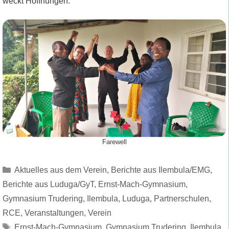
weckt Hoffnungen.
Farewell
Kategorien
Aktuelles aus dem Verein
,
Berichte aus Ilembula/EMG
,
Berichte aus Luduga/GyT
,
Ernst-Mach-Gymnasium
,
Gymnasium Trudering
,
Ilembula
,
Luduga
,
Partnerschulen
,
RCE
,
Veranstaltungen
,
Verein
Schlagwörter
Ernst-Mach-Gymnasium
,
Gymnasium Trudering
,
Ilembula