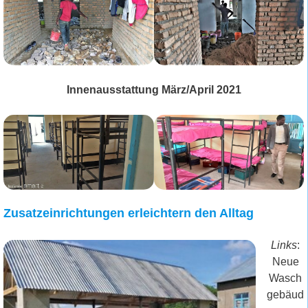
Innenausstattung März/April 2021
Zusatzeinrichtungen erleichtern den Alltag
Links
:
Neue
Wasch
gebäud